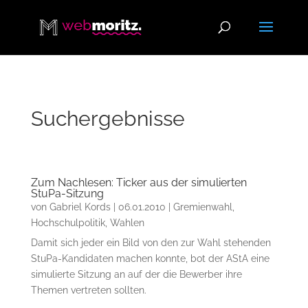
Suchergebnisse
Zum Nachlesen: Ticker aus der simulierten
StuPa-Sitzung
von
Gabriel Kords
|
06.01.2010
|
Gremienwahl
,
Hochschulpolitik
,
Wahlen
Damit sich jeder ein Bild von den zur Wahl stehenden
StuPa-Kandidaten machen konnte, bot der AStA eine
simulierte Sitzung an auf der die Bewerber ihre
Themen vertreten sollten.