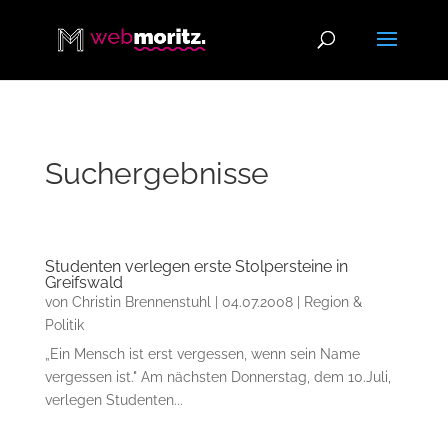
Suchergebnisse
Studenten verlegen erste Stolpersteine in
Greifswald
von
Christin Brennenstuhl
|
04.07.2008
|
Region &
Politik
„Ein Mensch ist erst vergessen, wenn sein Name
vergessen ist." Am nächsten Donnerstag, dem 10.Juli,
verlegen Studenten...