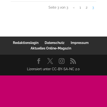
Seite 3 von 3
«
1
2
3
Redaktionslogin
Datenschutz
Impressum
Aktuelles Online-Magazin
Lizensiert unter CC-BY-SA-NC 2.0