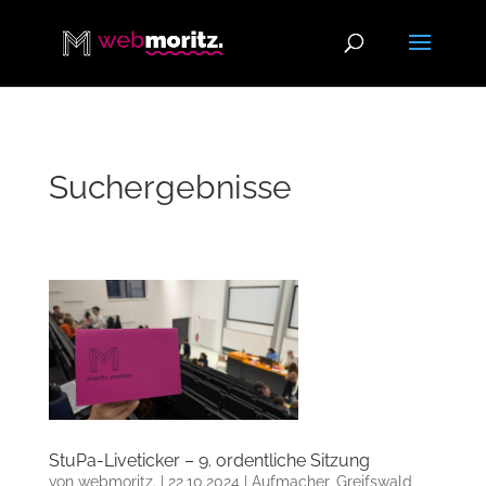
Suchergebnisse
StuPa-Liveticker – 9. ordentliche Sitzung
von
webmoritz.
|
22.10.2024
|
Aufmacher
,
Greifswald
,