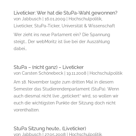
Liveticker: Wer hat die StuPa-Wahl gewonnen?
von
Jabbusch
|
16.01.2009
|
Hochschulpolitik
,
Liveticker
,
StuPa-Ticker
,
Universität & Wissenschaft
Wer zieht ins neue Parlament ein? Die Spannung
steigt… Der webMoritz ist live bei der Auszählung
dabei…
StuPa – (nicht ganz) – Liveticker
von
Carsten Schönebeck
|
19.11.2008
|
Hochschulpolitik
Am 18. November tagte zum dritten Mal in diesem
Semester das Studierendenparlament (StuPa). Wenn
auch diesmal nicht live „getickert“ wird, so wollen wir
euch die wichtigsten Punkte der Sitzung doch nicht
vorenthalten.
StuPa Sitzung heute… (Liveticker)
von
Jabbusch
|
27.05.2008
|
Hochschulpolitik
,