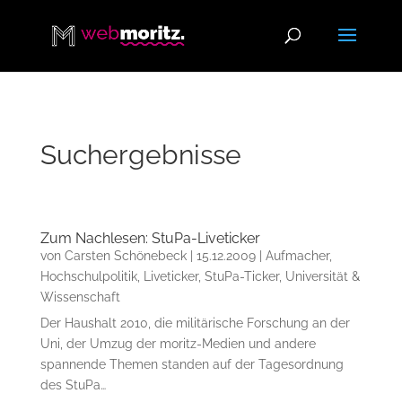
Suchergebnisse
Zum Nachlesen: StuPa-Liveticker
von
Carsten Schönebeck
|
15.12.2009
|
Aufmacher
,
Hochschulpolitik
,
Liveticker
,
StuPa-Ticker
,
Universität &
Wissenschaft
Der Haushalt 2010, die militärische Forschung an der
Uni, der Umzug der moritz-Medien und andere
spannende Themen standen auf der Tagesordnung
des StuPa…