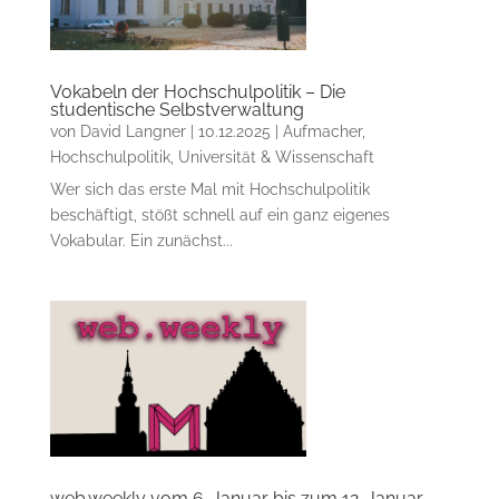
Vokabeln der Hochschulpolitik – Die
studentische Selbstverwaltung
von
David Langner
|
10.12.2025
|
Aufmacher
,
Hochschulpolitik
,
Universität & Wissenschaft
Wer sich das erste Mal mit Hochschulpolitik
beschäftigt, stößt schnell auf ein ganz eigenes
Vokabular. Ein zunächst...
web.weekly vom 6. Januar bis zum 12. Januar