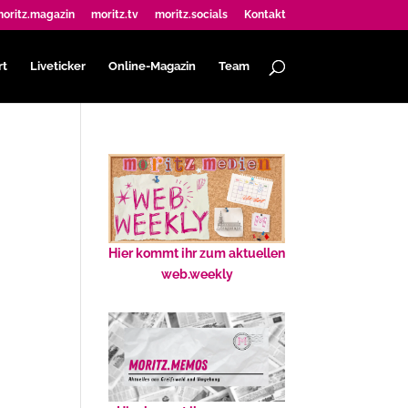
oritz.magazin
moritz.tv
moritz.socials
Kontakt
rt
Liveticker
Online-Magazin
Team
"
Hier kommt ihr zum aktuellen
web.weekly