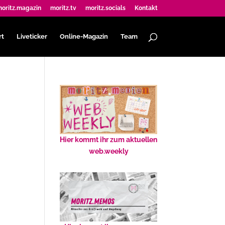
oritz.magazin
moritz.tv
moritz.socials
Kontakt
rt
Liveticker
Online-Magazin
Team
Hier kommt ihr zum aktuellen
web.weekly