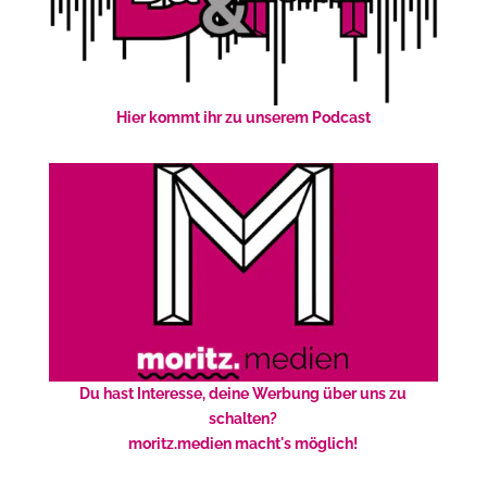
Hier kommt ihr zu unserem Podcast
Du hast Interesse, deine Werbung über uns zu
schalten?
moritz.medien macht's möglich!