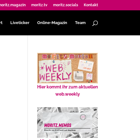
oritz.magazin
moritz.tv
moritz.socials
Kontakt
rt
Liveticker
Online-Magazin
Team
Hier kommt ihr zum aktuellen
web.weekly