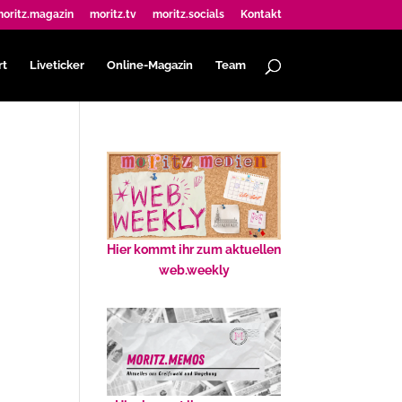
oritz.magazin
moritz.tv
moritz.socials
Kontakt
rt
Liveticker
Online-Magazin
Team
Hier kommt ihr zum aktuellen
web.weekly