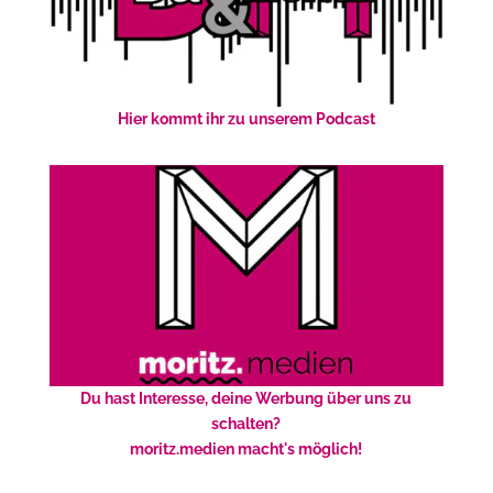
Hier kommt ihr zu unserem Podcast
Du hast Interesse, deine Werbung über uns zu
schalten?
moritz.medien macht's möglich!