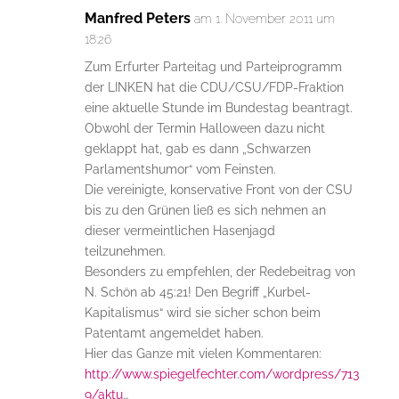
Manfred Peters
am 1. November 2011 um
18:26
Zum Erfurter Parteitag und Parteiprogramm
der LINKEN hat die CDU/CSU/FDP-Fraktion
eine aktuelle Stunde im Bundestag beantragt.
Obwohl der Termin Halloween dazu nicht
geklappt hat, gab es dann „Schwarzen
Parlamentshumor“ vom Feinsten.
Die vereinigte, konservative Front von der CSU
bis zu den Grünen ließ es sich nehmen an
dieser vermeintlichen Hasenjagd
teilzunehmen.
Besonders zu empfehlen, der Redebeitrag von
N. Schön ab 45:21! Den Begriff „Kurbel-
Kapitalismus“ wird sie sicher schon beim
Patentamt angemeldet haben.
Hier das Ganze mit vielen Kommentaren:
http://www.spiegelfechter.com/wordpress/713
9/aktu
…